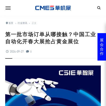
首页
›
行业资讯
›
正文
第一批市场订单从哪接触？中国工业
自动化开春大展抢占黄金展位
展
会
合
2024-09-27
0
作