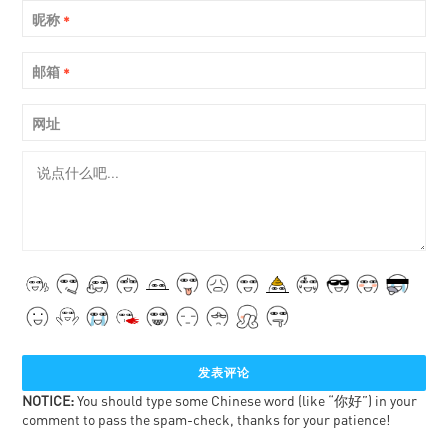
昵称
*
邮箱
*
网址
NOTICE:
You should type some Chinese word (like “你好”) in your
comment to pass the spam-check, thanks for your patience!