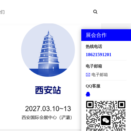
西安国际机床展
我们
展会合作
热线电话
18621591201
电子邮箱
电子邮箱
QQ客服
地点：西安国际会展中心【浐灞】 规模：