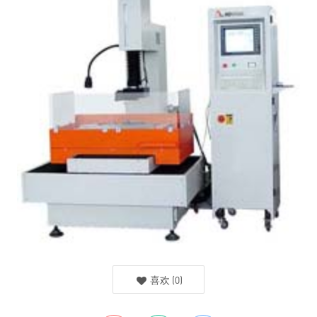
喜欢
(
0
)