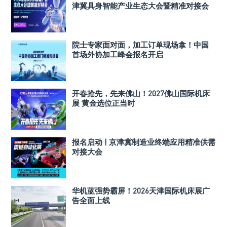
津冀具身智能产业生态大会暨精准对接会
院士专家面对面，加工订单现场拿！中国
首场外协加工峰会报名开启
开春抢先，先来佛山！2027佛山国际机床
展 黄金选位正当时
报名启动 | 京津冀制造业终端应用精准供需
对接大会
华机蓝强势霸屏！2026天津国际机床展广
告全面上线