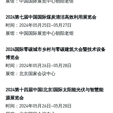
展馆：中国国际展览中心朝阳老馆
2024第七届中国国际煤炭清洁高效利用展览会
时间：2024年05月25日~05月27日
展馆：中国国际展览中心朝阳老馆
2024国际零碳城市乡村与零碳建筑大会暨技术设备
博览会
时间：2024年05月26日~05月28日
展馆：北京国家会议中心
2024第十四届中国(北京)国际太阳能光伏与智慧能
源展览会
时间：2024年05月26日~05月28日