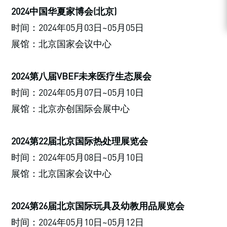
2024中国华夏家博会(北京)
时间：2024年05月03日~05月05日
展馆：北京国家会议中心
2024第八届VBEF未来医疗生态展会
时间：2024年05月07日~05月10日
展馆：北京亦创国际会展中心
2024第22届北京国际热处理展览会
时间：2024年05月08日~05月10日
展馆：北京国家会议中心
2024第26届北京国际玩具及幼教用品展览会
时间：2024年05月10日~05月12日