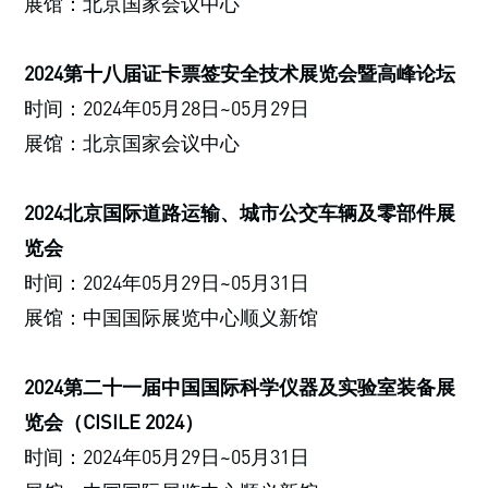
展馆：北京国家会议中心
2024第十八届证卡票签安全技术展览会暨高峰论坛
时间：2024年05月28日~05月29日
展馆：北京国家会议中心
2024北京国际道路运输、城市公交车辆及零部件展
览会
时间：2024年05月29日~05月31日
展馆：中国国际展览中心顺义新馆
2024第二十一届中国国际科学仪器及实验室装备展
览会（CISILE 2024）
时间：2024年05月29日~05月31日