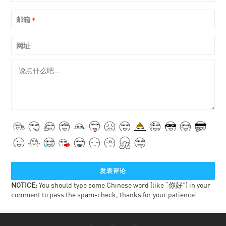
邮箱
*
网址
NOTICE:
You should type some Chinese word (like “你好”) in your
comment to pass the spam-check, thanks for your patience!