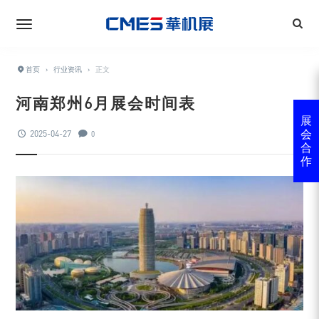
首页
›
行业资讯
›
正文
河南郑州6月展会时间表
展
2025-04-27
会
0
合
作