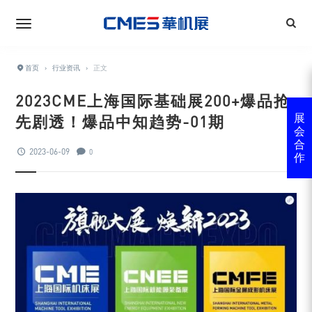
首页
›
行业资讯
›
正文
2023CME上海国际基础展200+爆品抢
先剧透！爆品中知趋势-01期
展
会
合
2023-06-09
0
作