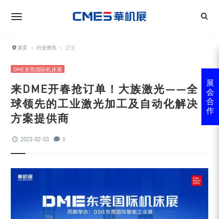
首页
›
行业资讯
›
正文
DME东莞国际机床展
展
来DME开春抢订单！大族激光——全
会
球领先的工业激光加工及自动化解决
合
作
方案提供商
2023-02-03
0