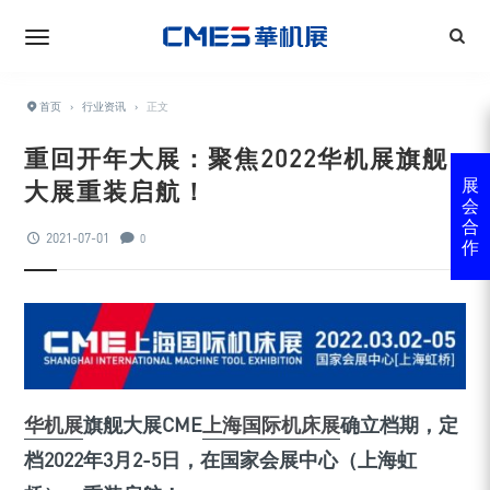
首页
›
行业资讯
›
正文
重回开年大展：聚焦2022华机展旗舰
大展重装启航！
展
会
合
2021-07-01
0
作
华机展
旗舰大展CME
上海国际机床展
确立档期，定
档2022年3月2-5日，在国家会展中心（上海虹