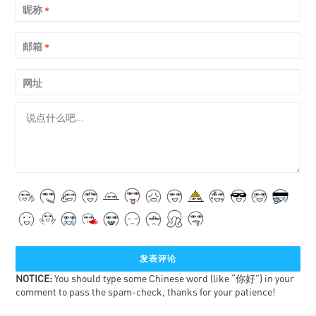
昵称
*
邮箱
*
网址
NOTICE:
You should type some Chinese word (like “你好”) in your
comment to pass the spam-check, thanks for your patience!