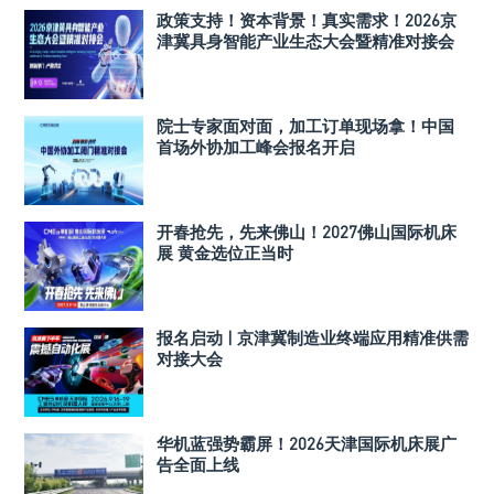
政策支持！资本背景！真实需求！2026京
津冀具身智能产业生态大会暨精准对接会
院士专家面对面，加工订单现场拿！中国
首场外协加工峰会报名开启
开春抢先，先来佛山！2027佛山国际机床
展 黄金选位正当时
报名启动 | 京津冀制造业终端应用精准供需
对接大会
华机蓝强势霸屏！2026天津国际机床展广
告全面上线