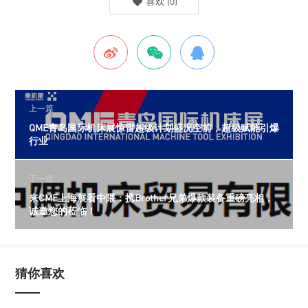
喜欢
(
0
)
上一篇
QME青岛国际机床展惊雷超级计划盛况空前，超级赋能引爆
行业
下一篇
来CME上海展看中隈：携Brother兄弟爆款装备重磅亮相，
诚邀您的莅临！
猜你喜欢