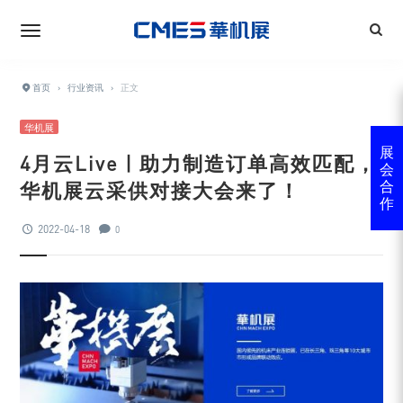
首页
›
行业资讯
›
正文
华机展
展
4月云Live | 助力制造订单高效匹配，
会
华机展云采供对接大会来了！
合
作
2022-04-18
0