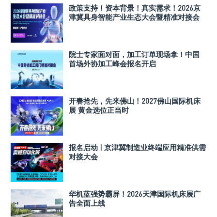
政策支持！资本背景！真实需求！2026京
津冀具身智能产业生态大会暨精准对接会
院士专家面对面，加工订单现场拿！中国
首场外协加工峰会报名开启
开春抢先，先来佛山！2027佛山国际机床
展 黄金选位正当时
报名启动 | 京津冀制造业终端应用精准供需
对接大会
华机蓝强势霸屏！2026天津国际机床展广
告全面上线