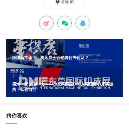
喜欢
(
0
)
上一篇
疫情新常态下，机床展会营销将何去何从？
下一篇
四海一家 超越计划——2022第四届DME东莞国际机床展逆
势下砥砺前行
猜你喜欢