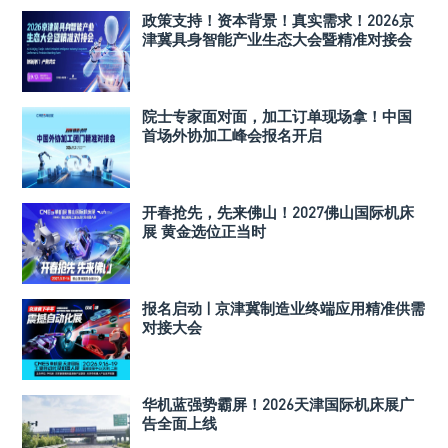
政策支持！资本背景！真实需求！2026京
津冀具身智能产业生态大会暨精准对接会
院士专家面对面，加工订单现场拿！中国
首场外协加工峰会报名开启
开春抢先，先来佛山！2027佛山国际机床
展 黄金选位正当时
报名启动 | 京津冀制造业终端应用精准供需
对接大会
华机蓝强势霸屏！2026天津国际机床展广
告全面上线