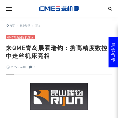
首页
›
行业资讯
›
正文
QME青岛国际机床展
展
来QME青岛展看瑞钧：携高精度数控
会
中走丝机床亮相
合
作
2022-04-01
0