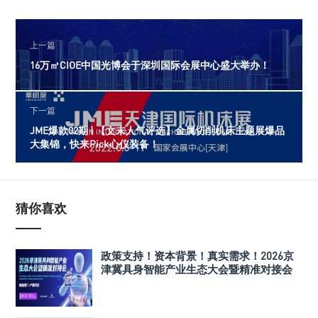
上一篇
16万㎡CIOE中国光博会于深圳国际会展中心盛大举办！
下一篇
JME爆款02期 | 【文末人气评选】金属切削机床主题展爆品
大集锦，快来Pick心仪装备！
猜你喜欢
政策支持！资本背景！真实需求！2026京
津冀具身智能产业生态大会暨精准对接会