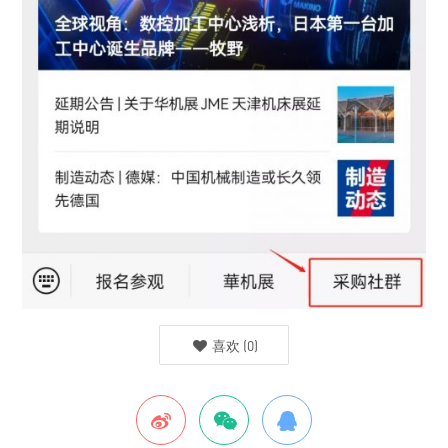
喜欢
(
0
)