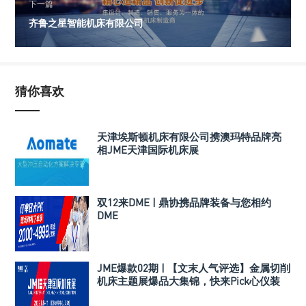
下一篇
齐鲁之星智能机床有限公司
猜你喜欢
天津埃斯顿机床有限公司携澳玛特品牌亮
相JME天津国际机床展
双12来DME | 鼎协携品牌装备与您相约
DME
JME爆款02期 | 【文末人气评选】金属切削
机床主题展爆品大集锦，快来Pick心仪装
备！