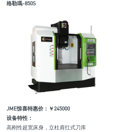
格勒瑪-850S
JME惊喜特惠价：￥245000
设备特性：
高刚性超宽床身，立柱肩扛式刀库