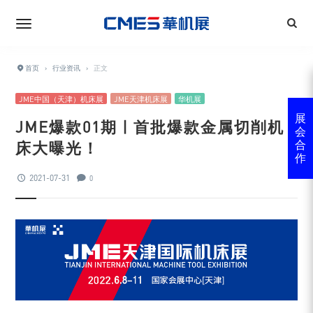
首页
›
行业资讯
›
正文
JME中国（天津）机床展
JME天津机床展
华机展
展
JME爆款01期 | 首批爆款金属切削机
会
床大曝光！
合
作
2021-07-31
0