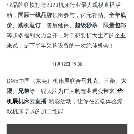
业品牌联袂打造2020机床行业最大规模直播活
动，
国际一线品牌
领衔参与，亿元补贴、
全年底
价
、
购机返订
、售后延保、
超级秒杀
、
限量包邮
等超多福利火力全开，对于想要扩大生产的企业
来说，是下半年采购设备的一次绝佳机会！
11月12日 19:30
DME中国（东莞）机床展联合
马扎克
、三菱、
大
隈
、
兄弟
等一线大牌为广大制造业观众带来“
华
机展
机床云直播
”精彩活动，让你在云端体验爆
款机床卓越的加工性能。