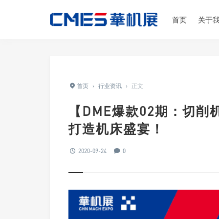
首页
关于
首页
›
行业资讯
›
正文
【DME爆款02期：切
打造机床盛宴！
2020-09-24
0