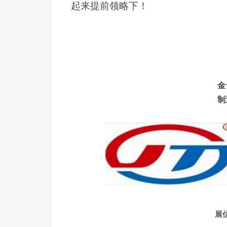
起来提前领略下！
金
制
展位