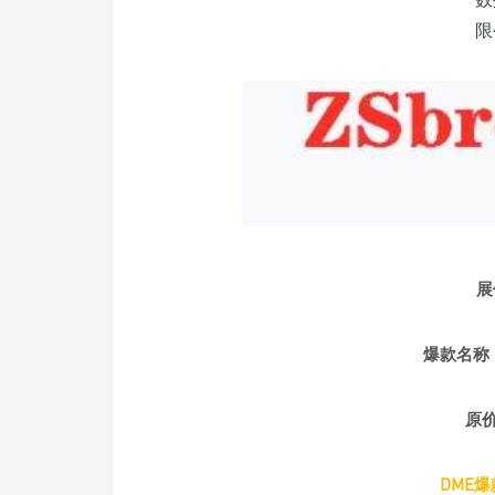
限
展
爆款名称
原
DME爆