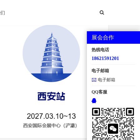
西安国际机床展
我们
展会合作
热线电话
18621591201
电子邮箱
电子邮箱
QQ客服
地点：西安国际会展中心【浐灞】 规模：