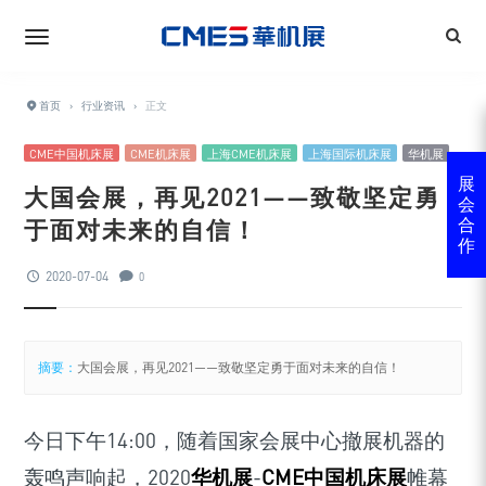
首页
›
行业资讯
›
正文
CME中国机床展
CME机床展
上海CME机床展
上海国际机床展
华机展
展
大国会展，再见2021——致敬坚定勇
会
于面对未来的自信！
合
作
2020-07-04
0
摘要：
大国会展，再见2021——致敬坚定勇于面对未来的自信！
今日下午14:00，随着国家会展中心撤展机器的
轰鸣声响起，2020
华机展
-
CME中国机床展
帷幕