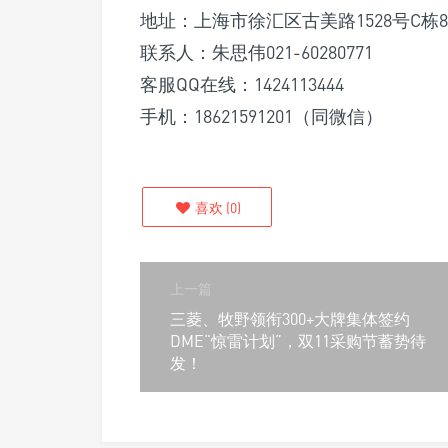
地址：上海市徐汇区古美路1528号C栋
联系人：朱思伟021-60280771
客服QQ在线：1424113444
手机：18621591201（同微信）
喜欢
(
0
)
上一篇
三菱、牧野领衔300+大牌集体签约
DME“惊雷计划”，双11采购节蓄势待
发！