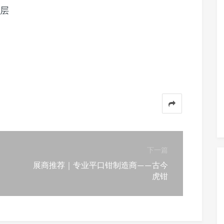
8层
下一篇
展商推荐｜专业平口钳制造商——古今
虎钳