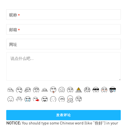
昵称
*
邮箱
*
网址
NOTICE:
You should type some Chinese word (like “你好”) in your