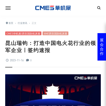
首页
›
行业资讯
›
正文
CMES华机展|西安国际机床展
XME西安国际机床展
展
昆山瑞钧：打造中国电火花行业的领
会
军企业 | 签约速报
合
作
2023-11-16
0