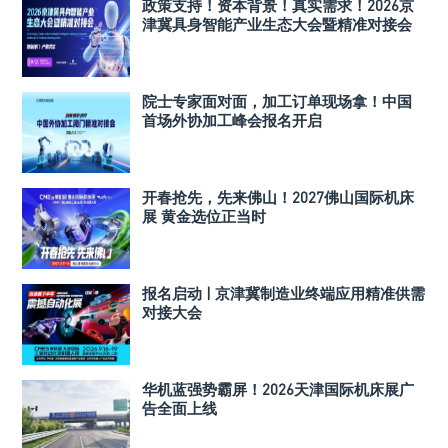
政策支持！资本背景！真实需求！2026京
津冀具身智能产业生态大会暨精准对接会
院士专家面对面，加工订单现场拿！中国
首场外协加工峰会报名开启
开春抢先，先来佛山！2027佛山国际机床
展 黄金选位正当时
报名启动 | 京津冀制造业终端应用精准供需
对接大会
华机蓝强势霸屏！2026天津国际机床展广
告全面上线