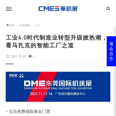
首页
›
行业资讯
›
正文
工业4.0时代制造业转型升级掀热潮，
看马扎克的智能工厂之道
展
会
合
2021-10-25
0
作
↑ 点击免费领取展会门票