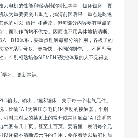
走刀电机的性能和驱动器的特性等等，锯床锯床 要
机认为重要要突出重点，搞清前因后果，重点是吃透
其他的可以“旅行”和通读，但每部分内容要有重点的
杂，而制作商均不供给。因而也不用具体地搞清晰。
取A一B10体系，要重点理解每部分的作用，各板子的
今数控体系型号多、更新快，不同的制作厂、不同型号
）个别相熟培修SIEMENS数控体系的人不见得会
断学习、更新常识。
PLC输出、输出，锯床锯床 关于每一个电气元件。
，比喻1A 1为液压泵电机1M启动的接触器，个别
可对其对应的某页上的常开或常闭触点1A 1注明内
电气图有几十页，甚至上百页。要看懂，表明每个元
可以还搞不清晰该元件的作用，要多看等以后消化后