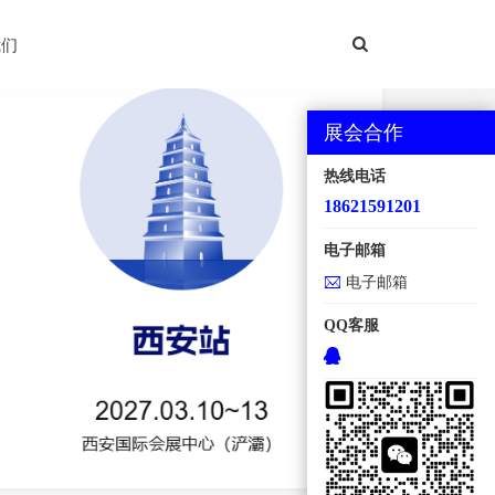
西安国际机床展
我们
展会合作
热线电话
18621591201
电子邮箱
电子邮箱
QQ客服
地点：西安国际会展中心【浐灞】 规模：