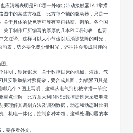
应清晰表明是PLC哪一外输出带动接触器1A 1举措
路图中的某些方框图，比方每个轴的驱动器，只是一
）关于具体的货色等可等有空再钻研、斟酌。各个国
。关于制作厂所编写的厚厚的几本PLC语句表，也要
中文注译。这样可以大小节俭以后消除故障的时光，
C语句表，势必要化费少量时光，还往往会形成同伴的
动图。
个注明，锯床锯床 关于数控锯床的机械、液压、气
、刀具安装举措对照庞杂，要合成其图，如锁紧刀具是
出是哪几个？图上写明，这样从电气到机械举措一竿究
重点理解，比方意大利INNSE数控搪铣床采取电液
别要理解其调剂方法及调剂数据，动态和动态时比例
机，机电一体化，控制多种本领，这样处理问题的本
4．要多看外文。