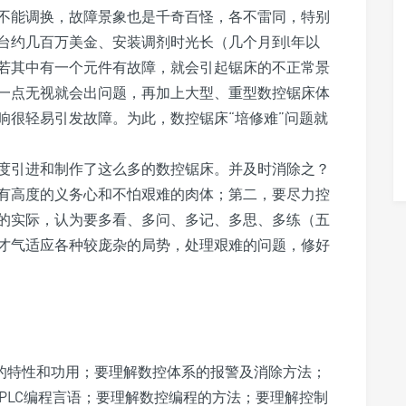
，不能调换，故障景象也是千奇百怪，各不雷同，特别
台约几百万美金、安装调剂时光长（几个月到l年以
若其中有一个元件有故障，就会引起锯床的不正常景
一点无视就会出问题，再加上大型、重型数控锯床体
响很轻易引发故障。为此，数控锯床“培修难”问题就
度引进和制作了这么多的数控锯床。并及时消除之？
有高度的义务心和不怕艰难的肉体；第二，要尽力控
的实际，认为要多看、多问、多记、多思、多练（五
才气适应各种较庞杂的局势，处理艰难的问题，修好
器的特性和功用；要理解数控体系的报警及消除方法；
解PLC编程言语；要理解数控编程的方法；要理解控制