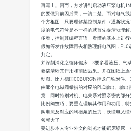
再写上。因而，方才讲到启动液压泵电机1M也
的要做到前因后果，一清二楚。而对电气线
个方框图，只要理解某控制条件（通断状况
度的电气符号是不一样的就首先要清晰理解
多看，控制其编程言语，看懂的基本上进行
假如等发作故障再去相熟理解电气图，PL
判定。
并深刻消化之锯床锯床 3要多看液压、气
要搞清晰其作用和前因后果。并在图纸上逐
动图。比方德国COBURG数控龙门铣附件
由哪个电磁阀举措的对应的PLC输出、输
竟，同时特别对机、电关系对照亲密的部分要
比例阀技巧，要重点理解其作用和功用，特
阀电流及对应的均衡泵的压力，既懂电又懂
领就大了
要进步本人专业外文的浏览才能锯床锯床 