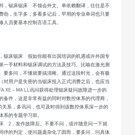
料，锯床锯床 不领会外文。单依赖翻译，往往是不
费劲，生字多，多看多记后，罕用的专业单词也只要
修人员要基本控制言语工具。
，锯床锯床 假如你能有出国培训的机遇或许外国专
第一手材料和锯床调试的方法及技巧。比喻在激光测
。要多问，不懂就要搞清晰。通过这段时光，会有极
（对用户是失密的当锯床投入正式消费之后，也应当
 XE－MA LL讯问获得处理锯床疑问故障进一步的
的备件，这是非常有益的同时对数控体系的代理商，
持良好的关系，多讯问，也可及时得到该数控体系深一步的
体系的专题学习班。
床 2．发作故障后。不要不问，或许随意问一下就
同伴的判定，使问题庞杂化了因而，要多问，问具体