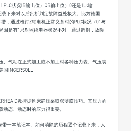
LC状况IB输出位）QB输出位）0还是1比喻
。7=0这样记载下来对以后剖析判定故障益处极大。比方德国
举措，通过检讨Z轴电机正常义务时的PLC状况（01与
起因是有1只对照继电器状况不对，通过调剂，故障
压、气动在正式加工或不加工时各种压力表、气压表
INGERSOLL
ERHEA D数控搪铣床静压采取双薄膜技巧。其压力的
载动态、动态时的压力很重要。
随身带一本笔记本。如何消除的历程逐个记载下来，人