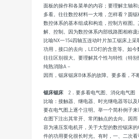
面板的操作和各菜单的内容；要理解主轴和
多看。往往数控材料一大堆，怎样看？圆锯
数控体系的基本组成和构造，控制方框图。
解、控制。因为数控体系内部线路图相称庞
比喻NX一154四轴五连动叶片加工锯床上采
功用，接口的去向，LED灯的含意等。如
往往区别很大。要理解其个性与特性（特别性
纯熟消除A－
因而，锯床锯床B体系的故障。要多看，不
锯床锯床
2．要多看电气图、消化电气图
比喻：接触器、继电器、时光继电器等以及
要在电气图上逐个注明。举一个简朴例子来说
在图下注出其常开、常闭触点的去向。因而，
容为液压泵电机开，关于大型的数控锯床的
件的功用要化很长时光。有时，一、二次看