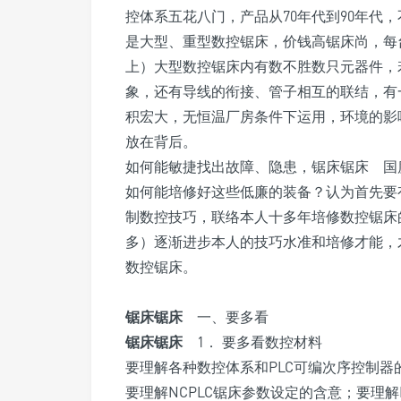
控体系五花八门，产品从70年代到90年代
是大型、重型数控锯床，价钱高锯床尚，每
上）大型数控锯床内有数不胜数只元器件，
象，还有导线的衔接、管子相互的联结，有
积宏大，无恒温厂房条件下运用，环境的影
放在背后。
如何能敏捷找出故障、隐患，锯床锯床 国
如何能培修好这些低廉的装备？认为首先要
制数控技巧，联络本人十多年培修数控锯床
多）逐渐进步本人的技巧水准和培修才能，
数控锯床。
锯床锯床
一、要多看
锯床锯床
1． 要多看数控材料
要理解各种数控体系和PLC可编次序控制
要理解NCPLC锯床参数设定的含意；要理