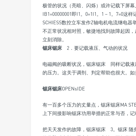
极管的状况（亮暗、闪烁）或许记载下屏幕上P
IB1=00000001即I1。0=1I1。1－1
SCHIESS数控立车发作Z轴电机电流继电器
不正常状况相对照，敏捷地找到故障起因，
立刻消除。
锯床锯床
2．要记载液压、气动的状况
电磁阀的吸断状况，锯床锯床 同样记载液
的压力。这关于调剂、判定帮助也很大。如美国
锯床锯床
OPENsIDE
有一百多个压力的丈量点，锯床锯床MA ST
上下间接影响锯床功用举措的正常与否，记
把天天发作的故障，锯床锯床 3。锯床 