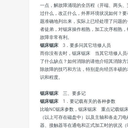
一点，解故障涌现的全历程（开端、两头、
过什么，改正什么，外界环境状况如何？要
题准确地列出来，实际上已经处理了问题的
者徒弟，对锯床操作相熟，加工次序相熟，
故障非常有利。
锯床锯床
3．要多问其它培修人员
而你没有去时，锯床锯床 当其它培修人员
了什么缺点？如何消除的请他介绍其消除方
除故障的技巧和方法，特别是向经历丰硕的
识和程度。
锯床锯床
三、要多记
锯床锯床
1．要记载有关的各种参数
比喻NC锯床参数，锯床锯床 重点记载锯床
（以上可存在磁盘中）以及主轴和各走刀电
器、接触器等在通电和正式加工时的状况（吸