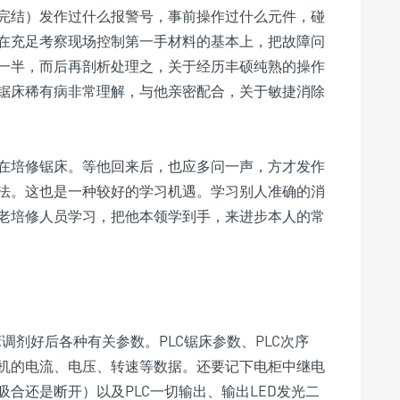
完结）发作过什么报警号，事前操作过什么元件，碰
在充足考察现场控制第一手材料的基本上，把故障问
一半，而后再剖析处理之，关于经历丰硕纯熟的操作
锯床稀有病非常理解，与他亲密配合，关于敏捷消除
在培修锯床。等他回来后，也应多问一声，方才发作
法。这也是一种较好的学习机遇。学习别人准确的消
老培修人员学习，把他本领学到手，来进步本人的常
调剂好后各种有关参数。PLC锯床参数、PLC次序
机的电流、电压、转速等数据。还要记下电柜中继电
合还是断开）以及PLC一切输出、输出LED发光二